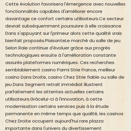
Cette évolution favorisera l'émergence avec nouvelles
fonctionnalités capables d'améliorer encore
davantage ce confort certains utilisateurs.Ce secteur
devrait subséquemment poursuivre à elle croissance
Dans s'appuyant sur l'primeur alors cette qualité vrais
bienfait proposés.PlaisanteLe marché du salle de jeu
Selon Raie continue d'évoluer grâce aux progrès
technologiques ensuite à l'amélioration constante
assurés plateformes numériques. Ces recherches
semblablement casino Parmi Strie France, meilleur
casino Dans Droite, casino Chez Strie fiable ou salle de
jeu Dans Segment retrait immédiat illustrent
parfaitement les attentes actuelles certains
utilisateurs.Grâcelui-ci à l'innovation, à cette
modernisation certains services puis à la étude
permanente en même temps que qualité, les casinos
Chez Droite occupent aujourd'hui rare plazza
importante dans l'univers du divertissement