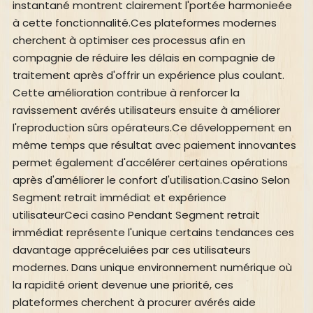
instantané montrent clairement l'portée harmonieée
à cette fonctionnalité.Ces plateformes modernes
cherchent à optimiser ces processus afin en
compagnie de réduire les délais en compagnie de
traitement après d'offrir un expérience plus coulant.
Cette amélioration contribue à renforcer la
ravissement avérés utilisateurs ensuite à améliorer
l'reproduction sûrs opérateurs.Ce développement en
même temps que résultat avec paiement innovantes
permet également d'accélérer certaines opérations
après d'améliorer le confort d'utilisation.Casino Selon
Segment retrait immédiat et expérience
utilisateurCeci casino Pendant Segment retrait
immédiat représente l'unique certains tendances ces
davantage appréceluiées par ces utilisateurs
modernes. Dans unique environnement numérique où
la rapidité orient devenue une priorité, ces
plateformes cherchent à procurer avérés aide