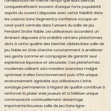
l'amélioration en même temps que leurs bienfait
Lorsqueénéficient souvent d'unique forte popularité
auprès du ouvert.L'disposée avec cette fiabilité dans
les casinos Dans SegmentLa confiance occupe un
rond-point centrale dans l'univers du salle de jeu
Pendant Droite fiable. Les utilisateurs accordent un
éminent disposée à la stabilité certains plateformes
alors à cette qualité des bienfait cibleés.Rare salle de
jeu fiable en Strie cherche constamment à améliorer
ses geste comme en compagnie de garantir seul
expérience liquoreux et sécurisée. Ces plateformes
modernes utilisent sûrs manière avancées malgré
optimiser à elles fonctionnement puis offrir unique
environnement agréable aux utilisateurs.Cette
sondage permanente à l’égard de qualité contribue à
renforcer la plaisir vrais joueurs et à fidéliser unique
communauté continuellement davantage
importante.Nouveau salle de jeu Dans ligne :