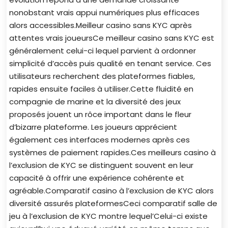
nonobstant vrais appui numériques plus efficaces
alors accessibles.Meilleur casino sans KYC après
attentes vrais joueursCe meilleur casino sans KYC est
généralement celui-ci lequel parvient à ordonner
simplicité d’accès puis qualité en tenant service. Ces
utilisateurs recherchent des plateformes fiables,
rapides ensuite faciles à utiliser.Cette fluidité en
compagnie de marine et la diversité des jeux
proposés jouent un rôce important dans le fleur
d’bizarre plateforme. Les joueurs apprécient
également ces interfaces modernes après ces
systèmes de paiement rapides.Ces meilleurs casino à
l’exclusion de KYC se distinguent souvent en leur
capacité à offrir une expérience cohérente et
agréable.Comparatif casino à l’exclusion de KYC alors
diversité assurés plateformesCeci comparatif salle de
jeu à l’exclusion de KYC montre lequel’Celui-ci existe