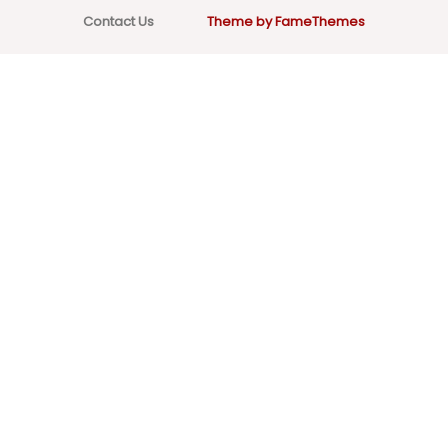
Contact Us
Theme by FameThemes