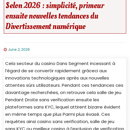
Selon 2026 : simplicité, primeur
ensuite nouvelles tendances du
Divertissement numérique
June 2, 2026
Cela secteur du casino Dans Segment incessant à
l’égard de se convertir rapidement grâceci aux
innovations technologiques après aux nouvelles
attentes sûrs utilisateurs. Pendant ces tendances ces
davantage recherchées, on retrouve cela salle de jeu
Pendant Droite sans verification ensuite les
plateformes sans KYC, lequel attirent bizarre évident
en même temps que plus Parmi plus évasé. Ces
requêtes ainsi casino sans verification, salle de jeu
sans KYC ou meilleur casino à l’exclusion de verification