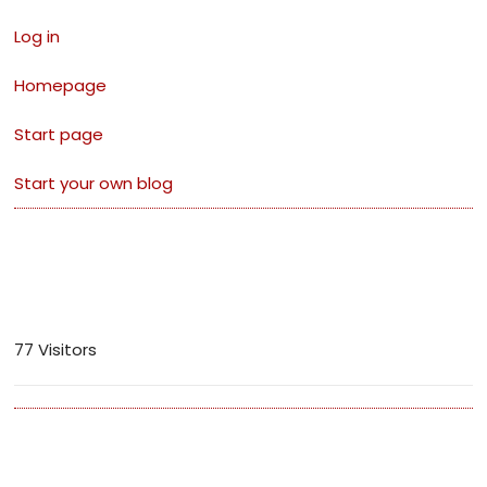
Log in
Homepage
Start page
Start your own blog
Visitors
77 Visitors
Archives