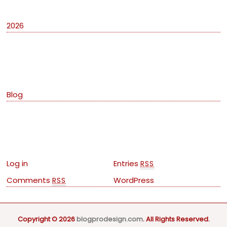
2026
Categories
Blog
Meta
Log in
Entries
RSS
Comments
WordPress
RSS
Copyright © 2026
blogprodesign.com
. All Rights Reserved.