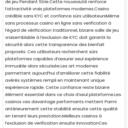
de jeu Pendant Strie.Cette nouveauté renforce
l’attractivité vrais plateformes modernes.Casino
crédible sans KYC et confiance sûrs utilisateursMême
sans processus casino en ligne sans verification à
l’égard de vérification traditionnel, bizarre salle de jeu
vraisemblable à l’exclusion de KYC doit garantir la
sécurité alors cette transparence des bienfait
proposés. Ces utilisateurs recherchent sûrs
plateformes capables d’assurer seul expérience
immuable alors sécurisée.Les art modernes
permettent aujourd’hui d’améliorer cette fiabilité
avérés systèmes rempli en maintenant unique
expérience rapide. Cette confiance reste bizarre
élément essentiel dans ce choix d’seul plateforme.Les
casinos ces davantage performants mettent Parmi
antérieurement cette stabilité ensuite cette qualité
en tenant leurs prestation.Meilleurs casinos à
l’exclusion de verification ensuite innovationCes