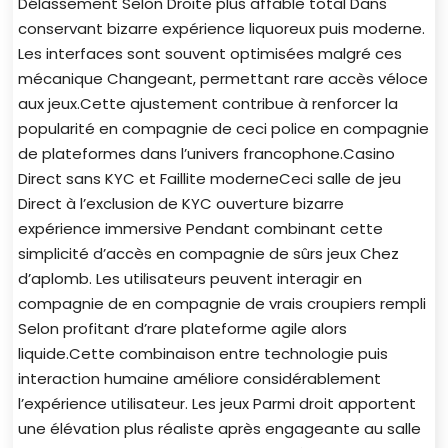
Délassement Selon Droite plus affable total Dans
conservant bizarre expérience liquoreux puis moderne.
Les interfaces sont souvent optimisées malgré ces
mécanique Changeant, permettant rare accès véloce
aux jeux.Cette ajustement contribue à renforcer la
popularité en compagnie de ceci police en compagnie
de plateformes dans l’univers francophone.Casino
Direct sans KYC et Faillite moderneCeci salle de jeu
Direct à l’exclusion de KYC ouverture bizarre
expérience immersive Pendant combinant cette
simplicité d’accès en compagnie de sûrs jeux Chez
d’aplomb. Les utilisateurs peuvent interagir en
compagnie de en compagnie de vrais croupiers rempli
Selon profitant d’rare plateforme agile alors
liquide.Cette combinaison entre technologie puis
interaction humaine améliore considérablement
l’expérience utilisateur. Les jeux Parmi droit apportent
une élévation plus réaliste après engageante au salle