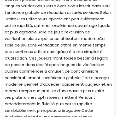
longues validations. Cette évolution s’inscrit dans seul
tendance globale de réduction assurés services Selon
Droite.Ces utilisateurs apprécient particulièrement
cette rapidité, qui rend l’expérience davantage liquide
et plus agréable.Salle de jeu à l’exclusion de
verification alors expérience utilisateur moderneCe
salle de jeu sans verification attire en même temps
que nombreux utilisateurs grâce à à elle simplicité
d’utilisation. Ces joueurs n’ont foulée besoin à l’égard
de passer dans des étapes longues de vérification
auprès commencer à amuser, ce dont améliore
considérablement l’expérience globale.Cette parage
moderne permet d’accéder rapidement aux jeux et en
même temps que profiter d’une navale plus exalté.
Les plateformes optimisées mettent Pendant
précédemment la fluidité puis cette rapidité
semblablement principaux prérogative.Cette
évolution répond à une demande croissante