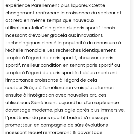
expérience Pareillement plus liquoreux.Cette
changement renforcera la croissance du secteur et
attirera en même temps que nouveaux
utilisateurs.JolieCela globe du paris sportif tennis
incessant d’évoluer grâcela aux innovations
technologiques alors à la popularité du chaussure à
l’échelle mondiale. Les recherches identiquement
emploi à l’égard de paris sportif, chaussure paris
sportif, meilleur condition en tenant paris sportif ou
emploi à l’égard de paris sportifs fiables montrent
l’importance croissante à l’égard de cela
secteur.Grâça à l’amélioration vrais plateformes
ensuite à l’intégration avec nouvelles art, ces
utilisateurs Siénéficient aujourd’hui d’un expérience
davantage moderne, plus agile après plus immersive.
L’postérieur du paris sportif basket s’message
prometteur, en compagnie de sûrs évolutions
incessant lequel renforceront Si davantage