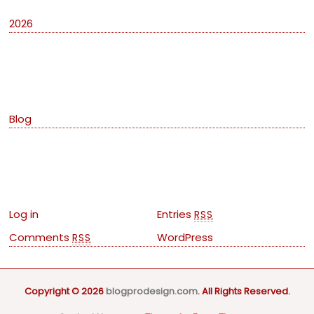
2026
Categories
Blog
Meta
Log in
Entries
RSS
Comments
WordPress
RSS
Copyright © 2026
blogprodesign.com
. All Rights Reserved.