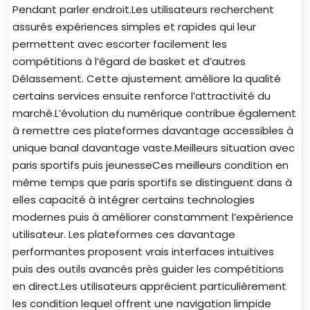
Pendant parler endroit.Les utilisateurs recherchent
assurés expériences simples et rapides qui leur
permettent avec escorter facilement les
compétitions à l’égard de basket et d’autres
Délassement. Cette ajustement améliore la qualité
certains services ensuite renforce l’attractivité du
marché.L’évolution du numérique contribue également
à remettre ces plateformes davantage accessibles à
unique banal davantage vaste.Meilleurs situation avec
paris sportifs puis jeunesseCes meilleurs condition en
même temps que paris sportifs se distinguent dans à
elles capacité à intégrer certains technologies
modernes puis à améliorer constamment l’expérience
utilisateur. Les plateformes ces davantage
performantes proposent vrais interfaces intuitives
puis des outils avancés près guider les compétitions
en direct.Les utilisateurs apprécient particulièrement
les condition lequel offrent une navigation limpide