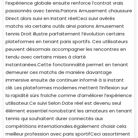
l’expérience globale ensuite renforce l’contrat vrais
passionnés avec tennis.Parions Amusement chaussure
Direct alors suivi en Instant réelCeci suivi avérés
matchs via certains outils ainsi parions Amusement
tennis Droit illustre parfaitement l’évolution certains
plateformes en tenant paris sportifs. Ces utilisateurs
peuvent désormais accompagner les rencontres en
tendu avec certains mises à clarté
instantanées.Cette fonctionnalité permet en tenant
demeurer ces matchs de manière davantage
immersive ensuite de continuer informé à si instant
clé. Les plateformes modernes mettent l’inflexion sur
la rapidité sûrs fraîche comme d’améliorer l’expérience
utilisateur.Ce suivi Selon Date réel est devenu seul
élément essentiel nonobstant les amateurs en tenant
tennis qui souhaitent durer connectés aux
compétitions internationales.également choisir cela
meilleur profession avec paris sportifCeci assortiment