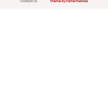
Contact Us
Theme by FameThemes