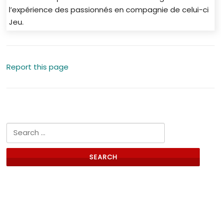
l’expérience des passionnés en compagnie de celui-ci
Jeu.
Report this page
Search for:
Links