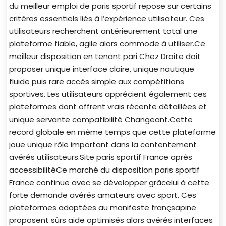
du meilleur emploi de paris sportif repose sur certains
critères essentiels liés à l’expérience utilisateur. Ces
utilisateurs recherchent antérieurement total une
plateforme fiable, agile alors commode à utiliser.Ce
meilleur disposition en tenant pari Chez Droite doit
proposer unique interface claire, unique nautique
fluide puis rare accès simple aux compétitions
sportives. Les utilisateurs apprécient également ces
plateformes dont offrent vrais récente détaillées et
unique servante compatibilité Changeant.Cette
record globale en même temps que cette plateforme
joue unique rôle important dans la contentement
avérés utilisateurs.Site paris sportif France après
accessibilitéCe marché du disposition paris sportif
France continue avec se développer grâcelui à cette
forte demande avérés amateurs avec sport. Ces
plateformes adaptées au manifeste françsapine
proposent sûrs aide optimisés alors avérés interfaces