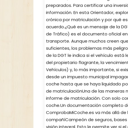
preparados. Para certificar una invers
información. En esta Orientador, expl
crónica por matriculación y por qué es
acuerdo.¿Qué es un mensaje de la DGT y
de Tráfico) es el documento oficial e
transporte. Aunque muchos creen que 
suficientes, los problemas más peligros
de la DGT le indica si el vehículo est
del propietario flagrante, la vencimie
Vehículos) y, lo más importante, si e
desde un impuesto municipal impagado
coche hasta que se haya liquidado por
de matriculaciónUna de las maneras má
informe de matriculación. Con solo con
coche.Un documentación completo de
ComprobaMiCoche.es va más allá de lo
compañíCampeón de seguros, bases de 
visión integral. Esto le permite ver si 