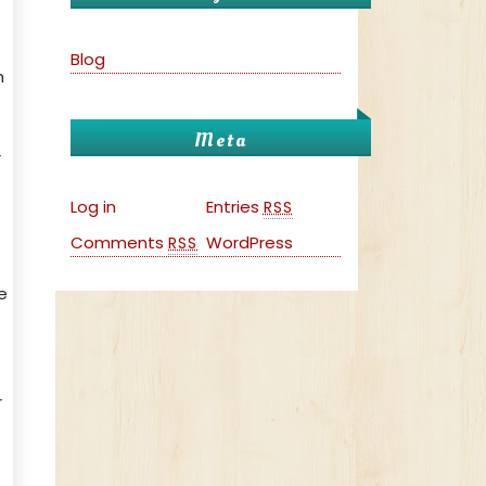
Blog
n
Meta
r
Log in
Entries
RSS
Comments
WordPress
RSS
e
r