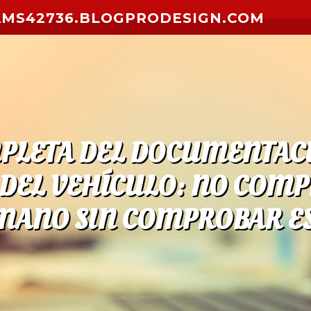
AMS42736.BLOGPRODESIGN.COM
PLETA DEL DOCUMENTACIÓ
EL VEHÍCULO: NO COMP
MANO SIN COMPROBAR ES