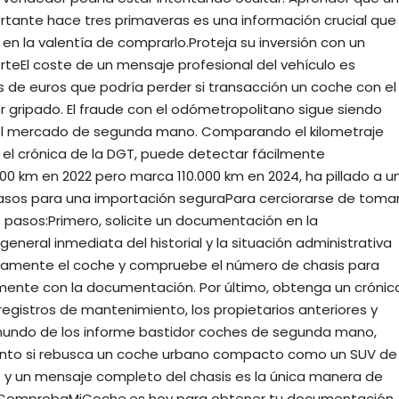
ortante hace tres primaveras es una información crucial que
o en la valentía de comprarlo.Proteja su inversión con un
eEl coste de un mensaje profesional del vehículo es
s de euros que podría perder si transacción un coche con el
 gripado. El fraude con el odómetropolitano sigue siendo
el mercado de segunda mano. Comparando el kilometraje
 el crónica de la DGT, puede detectar fácilmente
.000 km en 2022 pero marca 110.000 km en 2024, ha pillado a u
 Pasos para una importación seguraPara cerciorarse de toma
s pasos:Primero, solicite un documentación en la
eneral inmediata del historial y la situación administrativa
sicamente el coche y compruebe el número de chasis para
ente con la documentación. Por último, obtenga un crónic
registros de mantenimiento, los propietarios anteriores y
l mundo de los informe bastidor coches de segunda mano,
anto si rebusca un coche urbano compacto como un SUV de
GT y un mensaje completo del chasis es la única manera de
ita ComprobaMiCoche.es hoy para obtener tu documentación