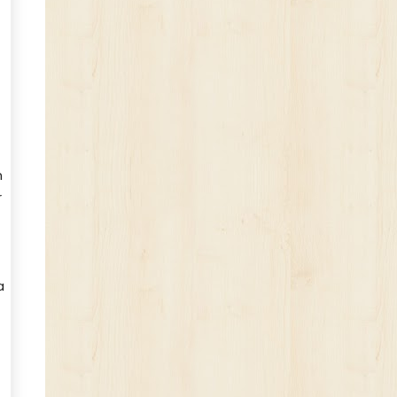
n
r
a