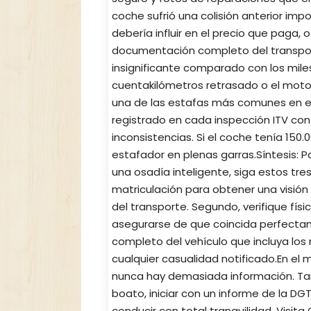
coche sufrió una colisión anterior imp
debería influir en el precio que paga, 
documentación completo del transport
insignificante comparado con los mile
cuentakilómetros retrasado o el motor
una de las estafas más comunes en 
registrado en cada inspección ITV con
inconsistencias. Si el coche tenía 150
estafador en plenas garras.Síntesis:
una osadía inteligente, siga estos tre
matriculación para obtener una visión g
del transporte. Segundo, verifique fí
asegurarse de que coincida perfectam
completo del vehículo que incluya los 
cualquier casualidad notificado.En e
nunca hay demasiada información. T
boato, iniciar con un informe de la D
conducir con total tranquilidad. Vis