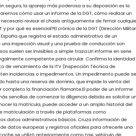
ión segura, la aparejo más poderosa a su disposición es la
oraremos cómo usar un informe de la DGT, cómo realizar un
 necesario revisar el chasis antiguamente de firmar cualquie
 por qué es esencial?El crónica de la DGT (Dirección Militar
n España que registra el estado administrativo de un
una inspección visual y una prueba de conducción son
os suelen ser invisibles a simple traza.Un informe en serie
á legalmente competente para circular. Confirma la identidad
nto de vencimiento de la ITV (Inspección Técnica de
xisten incidencias o impedimentos. Un impedimento puede se
 hasta una reserva de dominio, que impide la venta del
 completo la financiación flamante.El poder de un informe
s sencillas de comenzar la diligencia debida es solicitar u
ocer la matrícula, puede acceder a un amplio historial del
 matriculación a través de plataformas como
s datos administrativos básicos. Cruza información de
datos europeas y registros oficiales para ofrecerle una
el coche se utilizó anteriormente como taxi, vehículo de