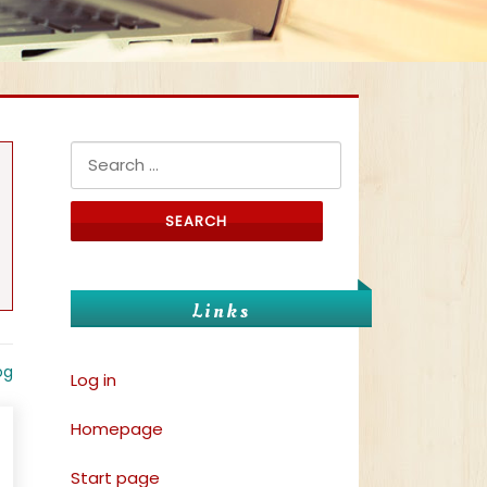
Search for:
Links
og
Log in
Homepage
Start page