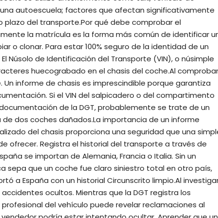
de una autoescuela; factores que afectan significativamente
rgo plazo del transporte.Por qué debe comprobar el
amente la matrícula es la forma más común de identificar u
ar o clonar. Para estar 100% seguro de la identidad de un
El Núsolo de Identificación del Transporte (VIN), o núsimple
aracteres huecograbado en el chasis del coche.Al comproba
e. Un informe de chasis es imprescindible porque garantiza
ocumentación. Si el VIN del salpicadero o del compartimento
la documentación de la DGT, probablemente se trate de un
a de dos coches dañados.La importancia de un informe
alizado del chasis proporciona una seguridad que una simpl
ofrecer. Registra el historial del transporte a través de
spaña se importan de Alemania, Francia o Italia. Sin un
ca sepa que un coche fue claro siniestro total en otro país,
tó a España con un historial Circunscrito limpio.Al investiga
r accidentes ocultos. Mientras que la DGT registra los
 profesional del vehículo puede revelar reclamaciones al
 vendedor podría estar intentando ocultar. Aprender que un