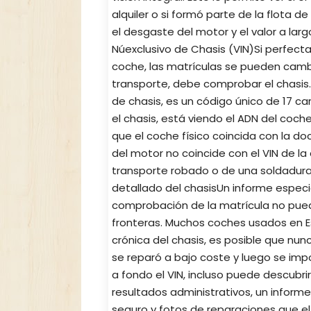
alquiler o si formó parte de la flota 
el desgaste del motor y el valor a la
Núexclusivo de Chasis (VIN)Si perfect
coche, las matrículas se pueden cambi
transporte, debe comprobar el chasis. 
de chasis, es un código único de 17 c
el chasis, está viendo el ADN del coch
que el coche físico coincida con la d
del motor no coincide con el VIN de 
transporte robado o de una soldadur
detallado del chasisUn informe especi
comprobación de la matrícula no puede 
fronteras. Muchos coches usados ​​en E
crónica del chasis, es posible que nun
se reparó a bajo coste y luego se impor
a fondo el VIN, incluso puede descubri
resultados administrativos, un informe
seguro y fotos de reparaciones que el